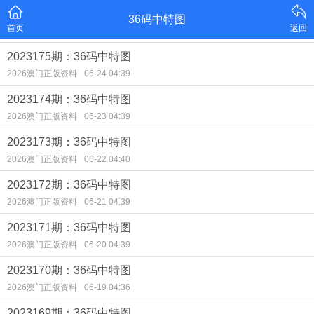
36码中特图
首页
返回
2023175期：36码中特图
2026澳门正版资料
06-24 04:39
2023174期：36码中特图
2026澳门正版资料
06-23 04:39
2023173期：36码中特图
2026澳门正版资料
06-22 04:40
2023172期：36码中特图
2026澳门正版资料
06-21 04:39
2023171期：36码中特图
2026澳门正版资料
06-20 04:39
2023170期：36码中特图
2026澳门正版资料
06-19 04:36
2023169期：36码中特图