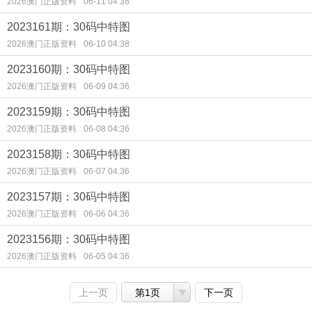
2026澳门正版资料
06-11 04:38
2023161期：30码中特图
2026澳门正版资料
06-10 04:38
2023160期：30码中特图
2026澳门正版资料
06-09 04:36
2023159期：30码中特图
2026澳门正版资料
06-08 04:36
2023158期：30码中特图
2026澳门正版资料
06-07 04:36
2023157期：30码中特图
2026澳门正版资料
06-06 04:36
2023156期：30码中特图
2026澳门正版资料
06-05 04:36
上一页
第1页
下一页