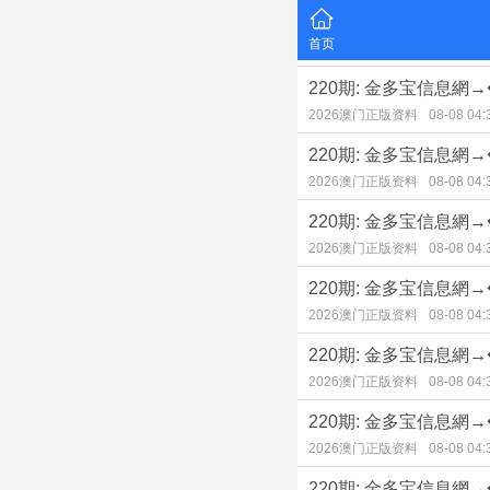
首页
220期: 金多宝信息網
2026澳门正版资料
08-08 04:
220期: 金多宝信息網
2026澳门正版资料
08-08 04:
220期: 金多宝信息網
2026澳门正版资料
08-08 04:
220期: 金多宝信息網
2026澳门正版资料
08-08 04:
220期: 金多宝信息網
2026澳门正版资料
08-08 04:
220期: 金多宝信息網
2026澳门正版资料
08-08 04:
220期: 金多宝信息網