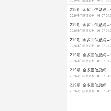
2026澳门正版资料
08-07 04:
219期: 金多宝信息網
2026澳门正版资料
08-07 04:
219期: 金多宝信息網
2026澳门正版资料
08-07 04:
219期: 金多宝信息網
2026澳门正版资料
08-07 04:
219期: 金多宝信息網
2026澳门正版资料
08-07 04:
219期: 金多宝信息網
2026澳门正版资料
08-07 04:
219期: 金多宝信息網
2026澳门正版资料
08-07 04: