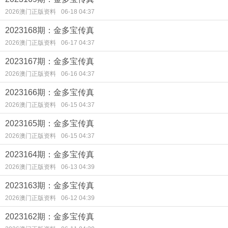
2026澳门正版资料
06-18 04:37
2023168期：金多宝传真
2026澳门正版资料
06-17 04:37
2023167期：金多宝传真
2026澳门正版资料
06-16 04:37
2023166期：金多宝传真
2026澳门正版资料
06-15 04:37
2023165期：金多宝传真
2026澳门正版资料
06-15 04:37
2023164期：金多宝传真
2026澳门正版资料
06-13 04:39
2023163期：金多宝传真
2026澳门正版资料
06-12 04:39
2023162期：金多宝传真