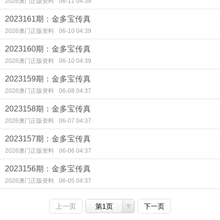
2026澳门正版资料
06-11 04:39
2023161期：金多宝传真
2026澳门正版资料
06-10 04:39
2023160期：金多宝传真
2026澳门正版资料
06-10 04:39
2023159期：金多宝传真
2026澳门正版资料
06-08 04:37
2023158期：金多宝传真
2026澳门正版资料
06-07 04:37
2023157期：金多宝传真
2026澳门正版资料
06-06 04:37
2023156期：金多宝传真
2026澳门正版资料
06-05 04:37
上一页
第1页
下一页