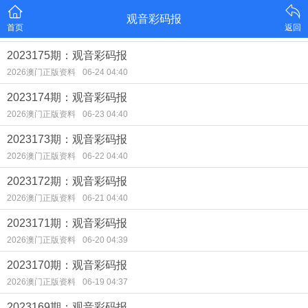
观音彩码报
首页
返回
2023175期：观音彩码报
2026澳门正版资料
06-24 04:40
2023174期：观音彩码报
2026澳门正版资料
06-23 04:40
2023173期：观音彩码报
2026澳门正版资料
06-22 04:40
2023172期：观音彩码报
2026澳门正版资料
06-21 04:40
2023171期：观音彩码报
2026澳门正版资料
06-20 04:39
2023170期：观音彩码报
2026澳门正版资料
06-19 04:37
2023169期：观音彩码报