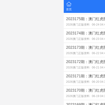
首页
2023175期：澳门红虎
2026澳门正版资料
06-24 04:
2023174期：澳门红虎
2026澳门正版资料
06-23 04:
2023173期：澳门红虎
2026澳门正版资料
06-22 04:
2023172期：澳门红虎
2026澳门正版资料
06-21 04:
2023171期：澳门红虎
2026澳门正版资料
06-20 04:
2023170期：澳门红虎
2026澳门正版资料
06-19 04:
2023169期：澳门红虎