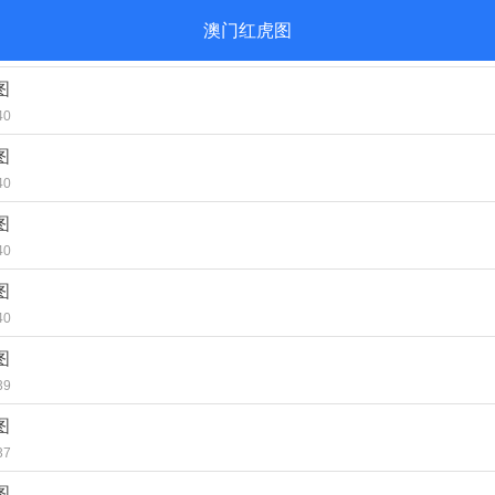
澳门红虎图
图
40
图
40
图
40
图
40
图
39
图
37
图