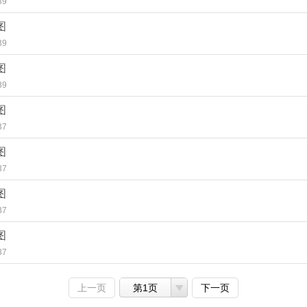
39
图
39
图
39
图
37
图
37
图
37
图
37
上一页
第1页
下一页