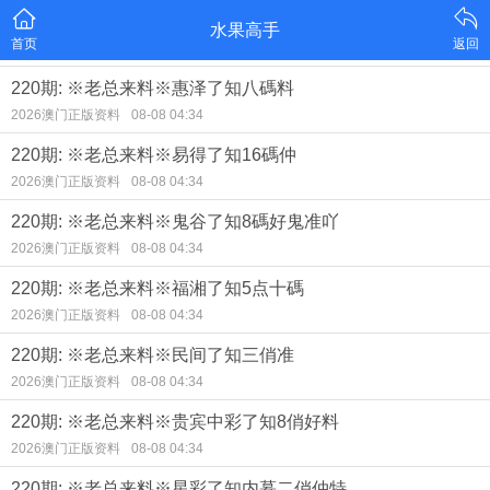
水果高手
首页
返回
220期: ※老总来料※惠泽了知八碼料
2026澳门正版资料
08-08 04:34
220期: ※老总来料※易得了知16碼仲
2026澳门正版资料
08-08 04:34
220期: ※老总来料※鬼谷了知8碼好鬼准吖
2026澳门正版资料
08-08 04:34
220期: ※老总来料※福湘了知5点十碼
2026澳门正版资料
08-08 04:34
220期: ※老总来料※民间了知三俏准
2026澳门正版资料
08-08 04:34
220期: ※老总来料※贵宾中彩了知8俏好料
2026澳门正版资料
08-08 04:34
220期: ※老总来料※星彩了知内慕二俏仲特