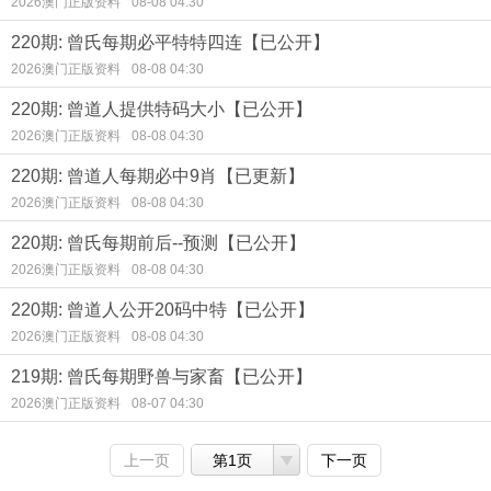
2026澳门正版资料
08-08 04:30
220期: 曾氏每期必平特特四连【已公开】
2026澳门正版资料
08-08 04:30
220期: 曾道人提供特码大小【已公开】
2026澳门正版资料
08-08 04:30
220期: 曾道人每期必中9肖【已更新】
2026澳门正版资料
08-08 04:30
220期: 曾氏每期前后--预测【已公开】
2026澳门正版资料
08-08 04:30
220期: 曾道人公开20码中特【已公开】
2026澳门正版资料
08-08 04:30
219期: 曾氏每期野兽与家畜【已公开】
2026澳门正版资料
08-07 04:30
上一页
第1页
下一页