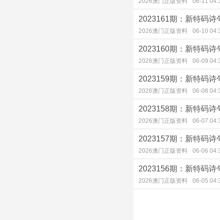
2026澳门正版资料
06-11 04:
2023161期：新特码诗
2026澳门正版资料
06-10 04:
2023160期：新特码诗
2026澳门正版资料
06-09 04:
2023159期：新特码诗
2026澳门正版资料
06-08 04:
2023158期：新特码诗
2026澳门正版资料
06-07 04:
2023157期：新特码诗
2026澳门正版资料
06-06 04:
2023156期：新特码诗
2026澳门正版资料
06-05 04: