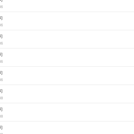
36
句
36
句
36
句
36
句
36
句
38
句
38
句