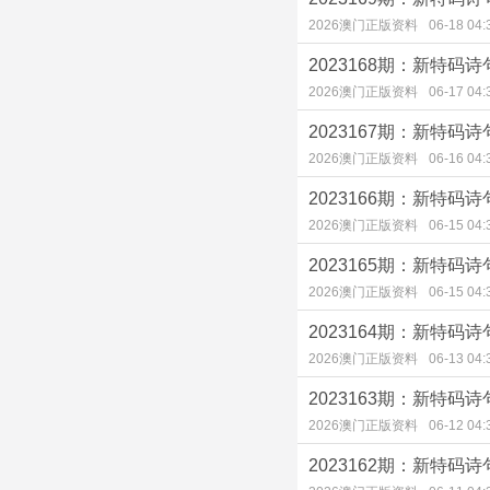
2026澳门正版资料
06-18 04:
2023168期：新特码诗
2026澳门正版资料
06-17 04:
2023167期：新特码诗
2026澳门正版资料
06-16 04:
2023166期：新特码诗
2026澳门正版资料
06-15 04:
2023165期：新特码诗
2026澳门正版资料
06-15 04:
2023164期：新特码诗
2026澳门正版资料
06-13 04:
2023163期：新特码诗
2026澳门正版资料
06-12 04:
2023162期：新特码诗