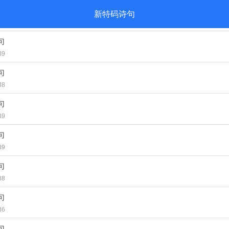
新特码诗句
句
39
句
38
句
39
句
39
句
38
句
36
句