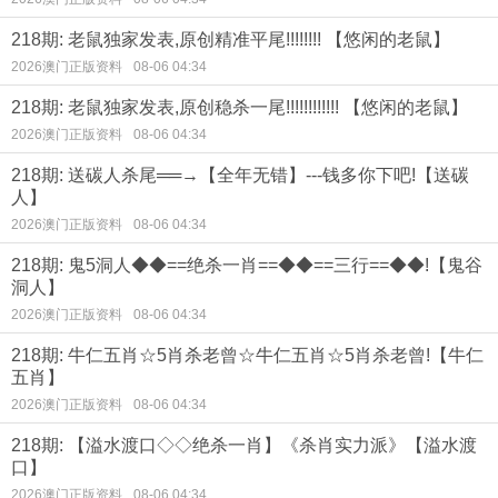
218期: 老鼠独家发表,原创精准平尾!!!!!!!! 【悠闲的老鼠】
2026澳门正版资料
08-06 04:34
218期: 老鼠独家发表,原创稳杀一尾!!!!!!!!!!!! 【悠闲的老鼠】
2026澳门正版资料
08-06 04:34
218期: 送碳人杀尾══→【全年无错】---钱多你下吧!【送碳
人】
2026澳门正版资料
08-06 04:34
218期: 鬼5洞人◆◆==绝杀一肖==◆◆==三行==◆◆!【鬼谷
洞人】
2026澳门正版资料
08-06 04:34
218期: 牛仁五肖☆5肖杀老曾☆牛仁五肖☆5肖杀老曾!【牛仁
五肖】
2026澳门正版资料
08-06 04:34
218期: 【溢水渡口◇◇绝杀一肖】《杀肖实力派》【溢水渡
口】
2026澳门正版资料
08-06 04:34