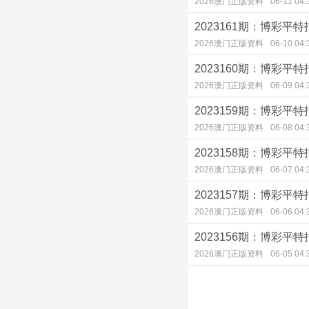
2026澳门正版资料
06-11 04:
2023161期：博彩平特
2026澳门正版资料
06-10 04:
2023160期：博彩平特
2026澳门正版资料
06-09 04:
2023159期：博彩平特
2026澳门正版资料
06-08 04:
2023158期：博彩平特
2026澳门正版资料
06-07 04:
2023157期：博彩平特
2026澳门正版资料
06-06 04:
2023156期：博彩平特
2026澳门正版资料
06-05 04: