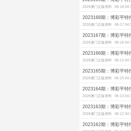
2026澳门正版资料
06-18 04:
2023168期：博彩平特
2026澳门正版资料
06-17 04:
2023167期：博彩平特
2026澳门正版资料
06-16 04:
2023166期：博彩平特
2026澳门正版资料
06-15 04:
2023165期：博彩平特
2026澳门正版资料
06-15 04:
2023164期：博彩平特
2026澳门正版资料
06-13 04:
2023163期：博彩平特
2026澳门正版资料
06-12 04:
2023162期：博彩平特