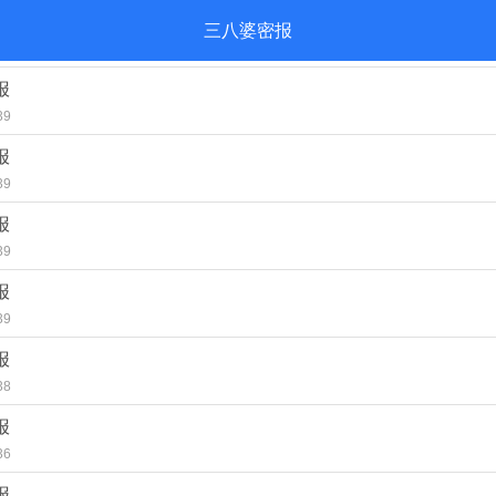
三八婆密报
报
39
报
39
报
39
报
39
报
38
报
36
报