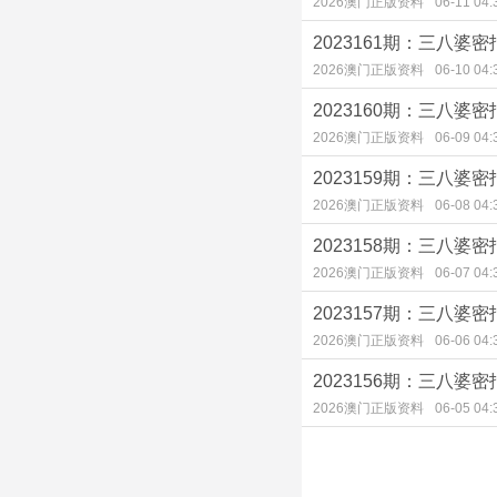
2026澳门正版资料
06-11 04:
2023161期：三八婆密
2026澳门正版资料
06-10 04:
2023160期：三八婆密
2026澳门正版资料
06-09 04:
2023159期：三八婆密
2026澳门正版资料
06-08 04:
2023158期：三八婆密
2026澳门正版资料
06-07 04:
2023157期：三八婆密
2026澳门正版资料
06-06 04:
2023156期：三八婆密
2026澳门正版资料
06-05 04: