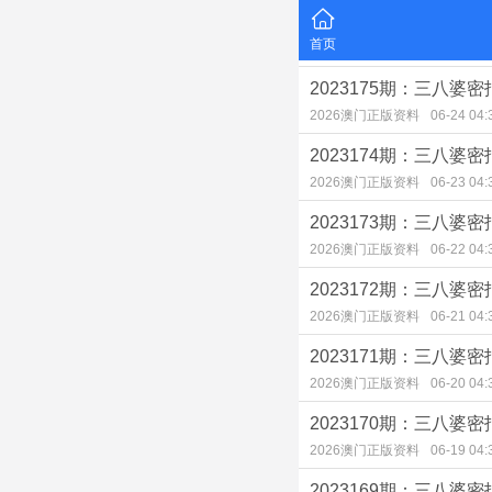
首页
2023175期：三八婆密
2026澳门正版资料
06-24 04:
2023174期：三八婆密
2026澳门正版资料
06-23 04:
2023173期：三八婆密
2026澳门正版资料
06-22 04:
2023172期：三八婆密
2026澳门正版资料
06-21 04:
2023171期：三八婆密
2026澳门正版资料
06-20 04:
2023170期：三八婆密
2026澳门正版资料
06-19 04:
2023169期：三八婆密