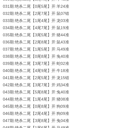
031期:绝杀二尾【0尾5
尾】开:羊24准
032期:绝杀二尾【2尾7
尾】开:鼠07错
033期:绝杀二尾【1尾4
尾】开:龙03准
034期:绝杀二尾【4尾7
尾】开:鼠19准
035期:绝杀二尾【3尾5
尾】开:猪44准
036期:绝杀二尾【2尾8
尾】开:鼠43准
037期:绝杀二尾【1尾5
尾】开:马49准
038期:绝杀二尾【0尾8
尾】开:兔40准
039期:绝杀二尾【3尾7
尾】开:蛇02准
040期:绝杀二尾【4尾9
尾】开:牛18准
041期:绝杀二尾【2尾5
尾】开:龙15错
042期:绝杀二尾【3尾7
尾】开:鸡34准
043期:绝杀二尾【5尾8
尾】开:兔40准
044期:绝杀二尾【1尾4
尾】开:猪08准
045期:绝杀二尾【0尾8
尾】开:狗09准
046期:绝杀二尾【2尾4
尾】开:狗09准
047期:绝杀二尾【3尾8
尾】开:兔04准
048期:绝杀二尾【1尾6
尾】开:马49准