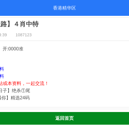
香港精华区
长路】４肖中特
:39
1087123
』开:0000准
资料
资料
站或本资料，一起交流！
静日子】绝杀①尾
遇你】精选24码
返回首页