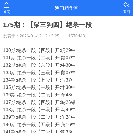
澳门精华区
首页
返回
175期：【猫三狗四】绝杀一段
发表于：2026-01-12 12:43:25
1570443
130期:绝杀一段【四段】开:虎29中
131期:绝杀一段【二段】开:鼠07中
132期:绝杀一段【六段】开:牛30中
133期:绝杀一段【三段】开:鼠07中
134期:绝杀一段【七段】开:马37中
135期:绝杀一段【一段】开:牛30中
136期:绝杀一段【二段】开:羊48中
137期:绝杀一段【四段】开:蛇26错
138期:绝杀一段【一段】开:马49中
139期:绝杀一段【二段】开:羊24中
140期:绝杀一段【五段】开:兔16中
141期:绝杀一段【二段】开:狗33中