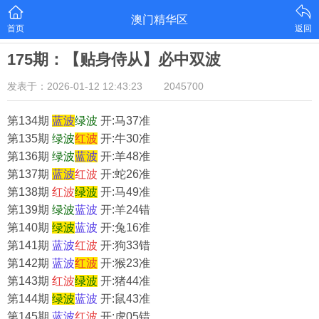
澳门精华区
首页
返回
175期：【贴身侍从】必中双波
发表于：2026-01-12 12:43:23
2045700
第134期
蓝
波
绿
波
开:马37准
第135期
绿
波
红波
开:牛30准
第136期
绿
波
蓝
波
开:羊48准
第137期
蓝
波
红波
开:蛇26准
第138期
红波
绿
波
开:马49准
第139期
绿
波
蓝
波
开:羊24错
第140期
绿
波
蓝
波
开:兔16准
第141期
蓝
波
红波
开:狗33错
第142期
蓝
波
红波
开:猴23准
第143期
红波
绿
波
开:猪44准
第144期
绿
波
蓝
波
开:鼠43准
第145期
蓝
波
红波
开:虎05错